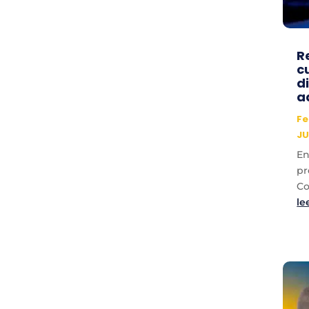
R
c
d
a
Fe
JU
En
pr
Co
le