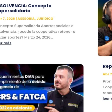
NSOLVENCIA: Concepto
upersolidaria
r 7, 2026
|
ASESORIA
,
JURÍDICO
ncepto Supersolidaria Aportes sociales e
solvencia: ¿puede la cooperativa retener o
uzar aportes? Marzo 24, 2026...
er más
Rep
Abr 7
Pron
Coop
repor
leer