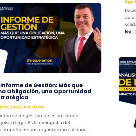
Ago 1
Reci
de e
solid
leer
l Informe de Gestión: Más que
na Obligación, una Oportunidad
stratégica
b 10, 2025
|
ASESORIA
 informe de gestión no es un simple
quisito legal. Es la radiografía del
sempeño de una organización solidaria....