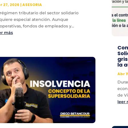
r 27, 2026
|
ASESORIA
 régimen tributario del sector solidario
quiere especial atención. Aunque
operativas, fondos de empleados y...
er más
Con
Soli
gri
la 
Abr 1
Dura
econ
de Vi
leer