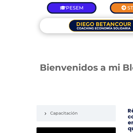
PESEM
S
Bienvenidos a mi B
R
Capacitación
c
e
q