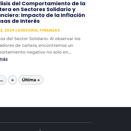
lisis del Comportamiento de la
tera en Sectores Solidario y
anciero: Impacto de la Inflación
asas de Interés
2, 2024
|
ASESORIA
,
FINANZAS
s del Sector Solidario: Al observar los
cadores de cartera, encontramos un
ortamiento negativo no solo en...
 más
...
»
Última »