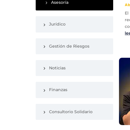
Asesoría
Ab
El
re
Jurídico
co
le
Gestión de Riesgos
Noticias
Finanzas
Consultorio Solidario