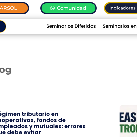
TARSOL
Comunidad
Indicadores 
Seminarios Diferidos
Seminarios en
log
égimen tributario en
ooperativas, fondos de
mpleados y mutuales: errores
ue debe evitar