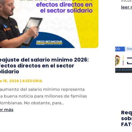
incor
leer
eajuste del salario mínimo 2026:
fectos directos en el sector
olidario
e 15, 2026
|
ASESORIA
 aumento del salario mínimo representa
a buena noticia para millones de familias
lombianas. No obstante, para...
er más
Req
sob
FA