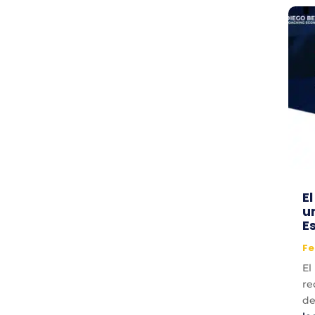
E
u
E
Fe
El
re
de