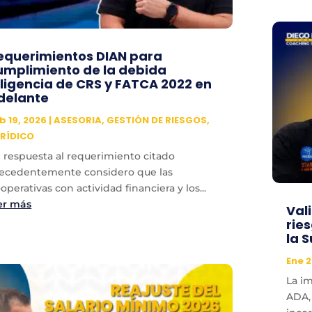
equerimientos DIAN para
umplimiento de la debida
iligencia de CRS y FATCA 2022 en
delante
b 19, 2026
|
ASESORIA
,
GESTIÓN DE RIESGOS
,
RÍDICO
 respuesta al requerimiento citado
ecedentemente considero que las
operativas con actividad financiera y los...
er más
Val
rie
la S
Ene 2
La i
ADA,