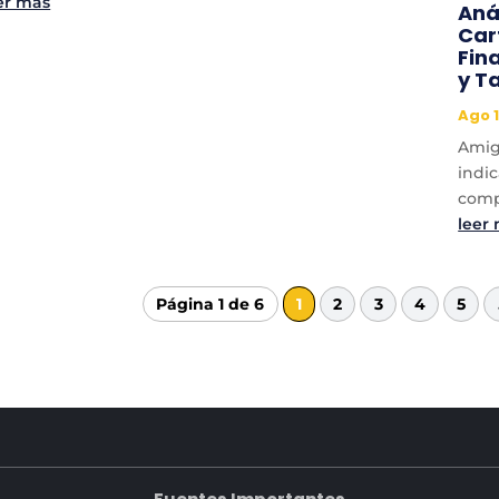
er más
Aná
Car
Fin
y T
Ago 1
Amigo
indi
comp
leer
Página 1 de 6
1
2
3
4
5