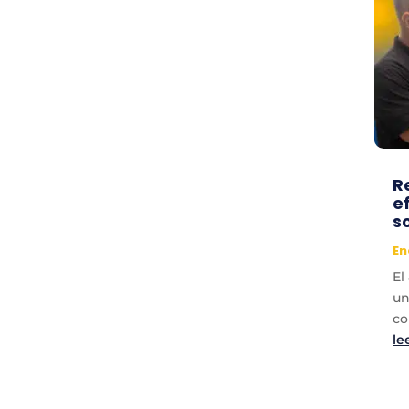
R
e
s
En
El
un
co
le