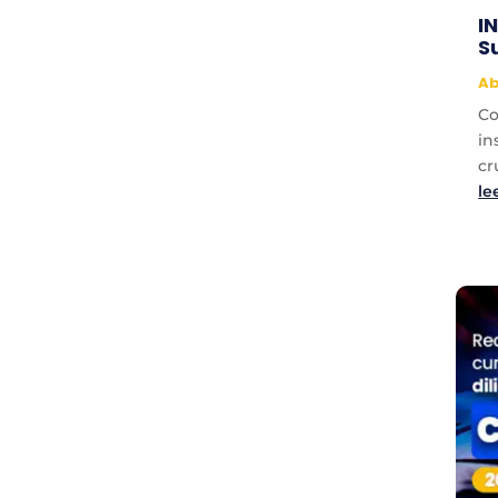
I
S
Ab
Co
in
cr
le