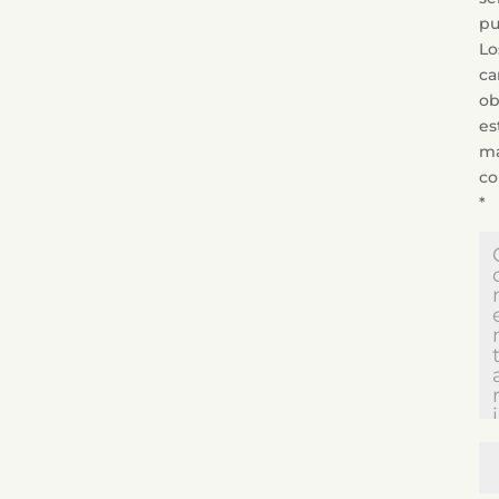
pu
Lo
c
ob
es
ma
c
*