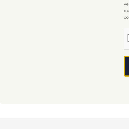
ve
q
co