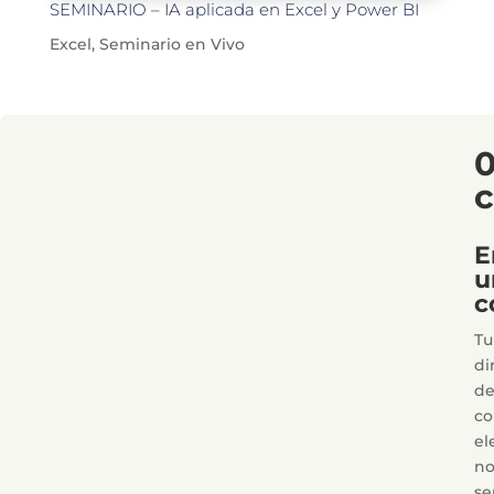
SEMINARIO – IA aplicada en Excel y Power BI
Excel
,
Seminario en Vivo
E
u
c
Tu
di
d
co
el
n
se