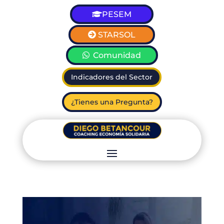
PESEM
STARSOL
Comunidad
Indicadores del Sector
¿Tienes una Pregunta?