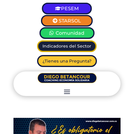
PESEM
STARSOL
Comunidad
Indicadores del Sector
¿Tienes una Pregunta?