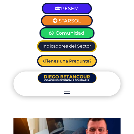
PESEM
STARSOL
Comunidad
Indicadores del Sector
¿Tienes una Pregunta?