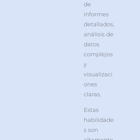
de
informes
detallados,
análisis de
datos
complejos
y
visualizaci
ones
claras.
Estas
habilidade
s son
altamente