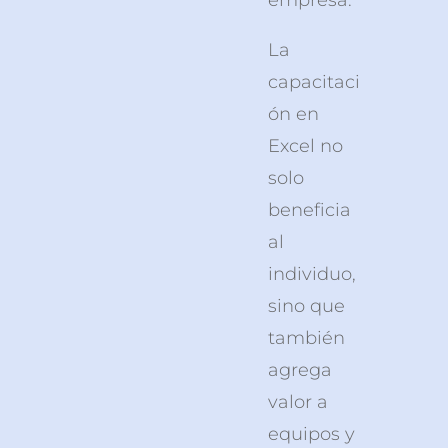
La
capacitaci
ón en
Excel no
solo
beneficia
al
individuo,
sino que
también
agrega
valor a
equipos y