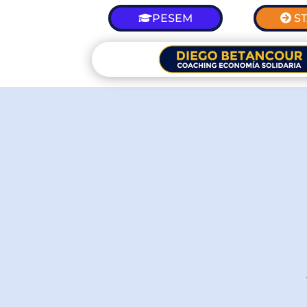
PESEM
S