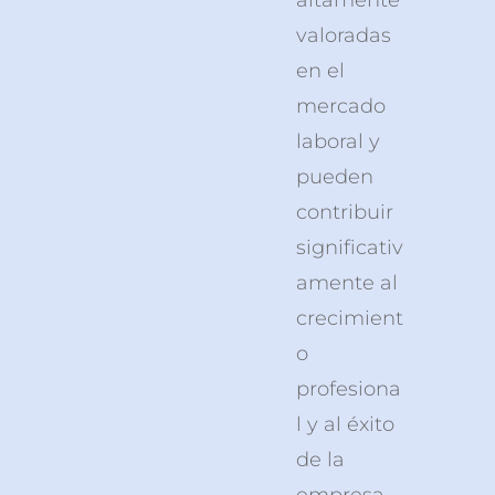
valoradas
en el
mercado
laboral y
pueden
contribuir
significativ
amente al
crecimient
o
profesiona
l y al éxito
de la
empresa.