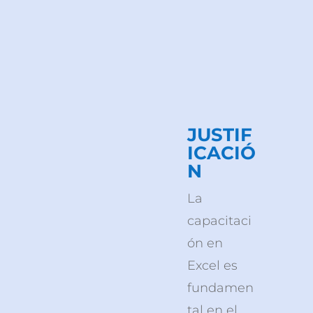
JUSTIF
ICACIÓ
N
La
capacitaci
ón en
Excel es
fundamen
tal en el