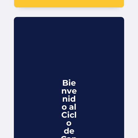
Bie
nve
nid
o al
Cicl
o
de