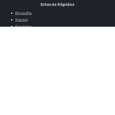
Enlaces Rápidos
Biografía
Starsol
Servicios
Aviso de privacidad
Contáctame
Fuentes Importantes
COMUNIDAD WHATSAPP
CONSULTORIO SOLIDARIO
Facturación
Fuentes de indicadores