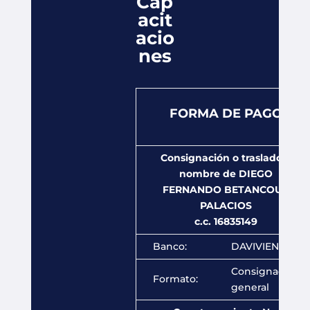
Cap
acit
acio
nes
FORMA DE PAGO
Consignación o traslado a
nombre de DIEGO
FERNANDO BETANCOUR
PALACIOS
c.c.
16835149
Banco:
DAVIVIENDA
Consignación
Formato:
general