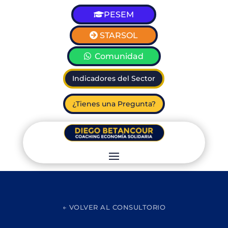
PESEM
STARSOL
Comunidad
Indicadores del Sector
¿Tienes una Pregunta?
← VOLVER AL CONSULTORIO