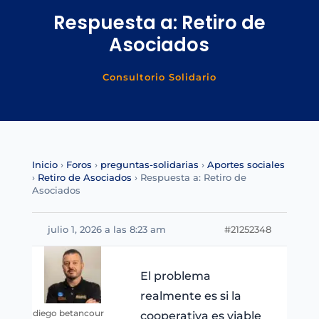
Respuesta a: Retiro de
Asociados
Consultorio Solidario
Inicio
›
Foros
›
preguntas-solidarias
›
Aportes sociales
›
Retiro de Asociados
›
Respuesta a: Retiro de
Asociados
julio 1, 2026 a las 8:23 am
#21252348
El problema
realmente es si la
diego betancour
cooperativa es viable