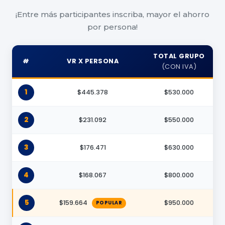
¡Entre más participantes inscriba, mayor el ahorro
por persona!
TOTAL GRUPO
#
VR X PERSONA
(CON IVA)
1
$445.378
$530.000
2
$231.092
$550.000
3
$176.471
$630.000
4
$168.067
$800.000
5
$159.664
$950.000
POPULAR