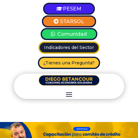
PESEM
STARSOL
Comunidad
Indicadores del Sector
¿Tienes una Pregunta?