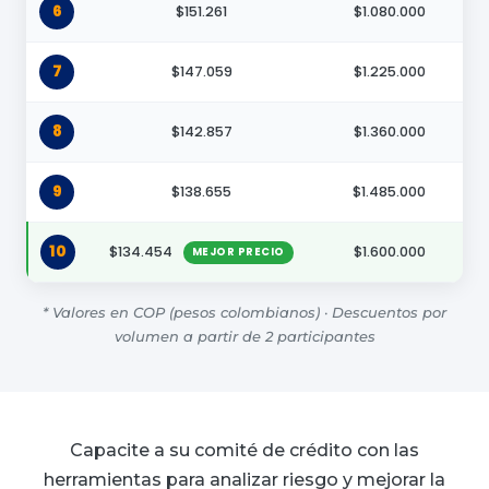
6
$151.261
$1.080.000
7
$147.059
$1.225.000
8
$142.857
$1.360.000
9
$138.655
$1.485.000
10
$134.454
$1.600.000
MEJOR PRECIO
* Valores en COP (pesos colombianos) · Descuentos por
volumen a partir de 2 participantes
Capacite a su comité de crédito con las
herramientas para analizar riesgo y mejorar la