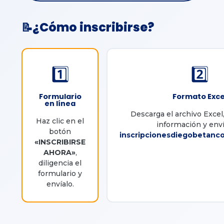
¿Cómo inscribirse?
📝
1️⃣
2️⃣
Formulario
Formato Exce
en línea
Descarga el archivo Excel, 
Haz clic en el
información y enví
botón
inscripcionesdiegobetanc
«INSCRIBIRSE
AHORA»
,
diligencia el
formulario y
envíalo.