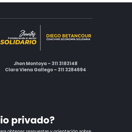
Jhon Montoya – 311 3183148
Clara Viena Gallego – 311 3284694
io privado?
para obtener respuestas y orientación sobre