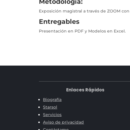
Metodología:
Exposición magistral a través de ZOOM con l
Entregables
Presentación en PDF y Modelos en Excel.
Enlaces Rápidos
Biografía
Starsol
Servicios
Aviso de privacidad
Contáctame