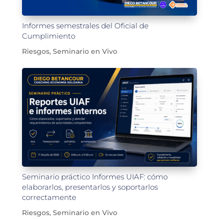
Informes semestrales del Oficial de
Cumplimiento
Riesgos
,
Seminario en Vivo
Seminario práctico Informes UIAF: cómo
elaborarlos, presentarlos y soportarlos
correctamente
Riesgos
,
Seminario en Vivo