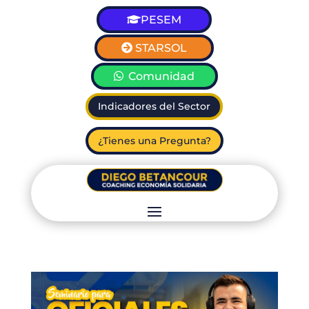
PESEM
STARSOL
Comunidad
Indicadores del Sector
¿Tienes una Pregunta?