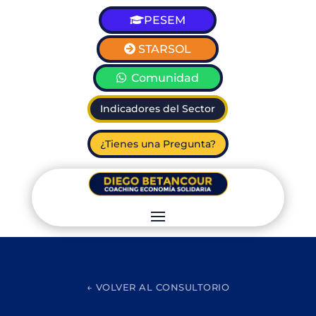
PESEM
STARSOL
Comunidad
Indicadores del Sector
¿Tienes una Pregunta?
← VOLVER AL CONSULTORIO