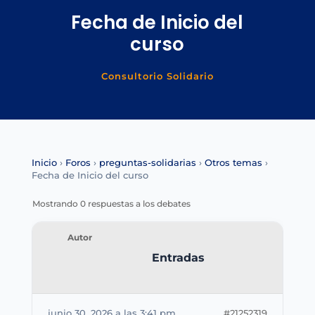
Fecha de Inicio del
curso
Consultorio Solidario
Inicio
›
Foros
›
preguntas-solidarias
›
Otros temas
›
Fecha de Inicio del curso
Mostrando 0 respuestas a los debates
Autor
Entradas
junio 30, 2026 a las 3:41 pm
#21252319