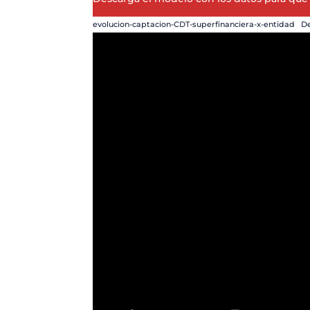
evolucion-captacion-CDT-superfinanciera-x-entidad
D