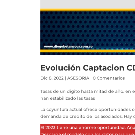
Evolución Captacion C
Dic 8, 2022
|
ASESORIA
|
0 Comentarios
Tasas de un digito hasta mitad de año. en 
han estabilizado las tasas
La coyuntura actual ofrece oportunidades c
demanda de credito de los asociados. Hay o
El 2023 tiene una enorme oportunidad. Ana
Descarga el modelo con los datos para que