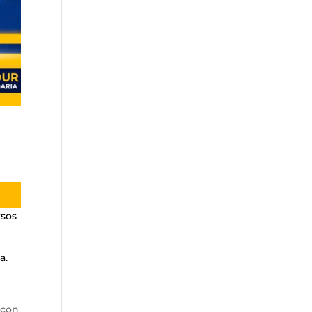
rsos
a.
 con