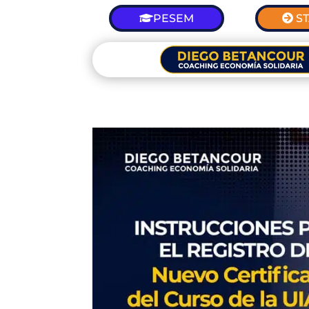
PESEM
S