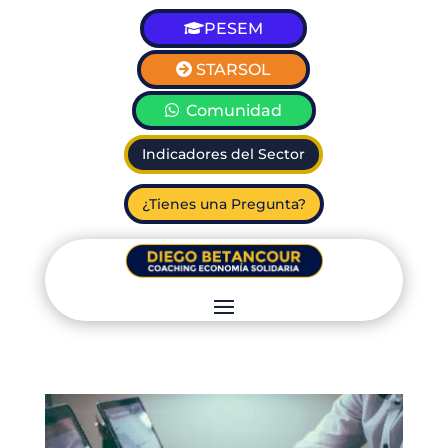
PESEM
STARSOL
Comunidad
Indicadores del Sector
¿Tienes una Pregunta?