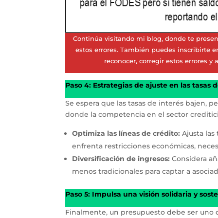
Continúa visitando mi blog, donde te presen
estos errores. También puedes inscribirte 
reconocer, corregir estos errores y
Paso 4: Estrategias de ajuste en las tasas d
Se espera que las tasas de interés bajen, p
donde la competencia en el sector crediticio
Optimiza las líneas de crédito:
Ajusta las 
enfrenta restricciones económicas, necesi
Diversificación de ingresos:
Considera aña
menos tradicionales para captar a asociad
Paso 5: Impulsa una visión solidaria y sost
Finalmente, un presupuesto debe ser uno qu