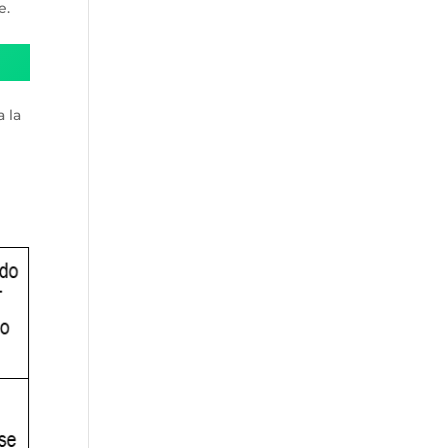
e.
 la