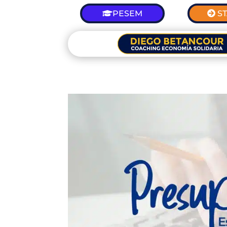
PESEM
S