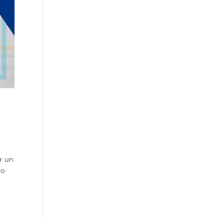
r un
no