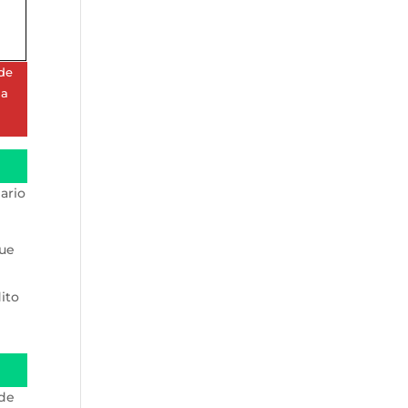
 de
 a
ario
que
ito
 de