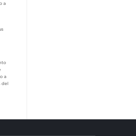
o a
us
nto
e
o a
 del