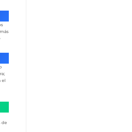
os
n más
e
o
ra;
 el
s de