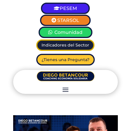
PESEM
STARSOL
Comunidad
Indicadores del Sector
¿Tienes una Pregunta?