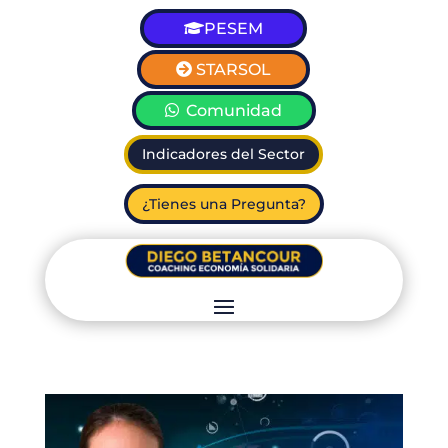
PESEM
STARSOL
Comunidad
Indicadores del Sector
¿Tienes una Pregunta?