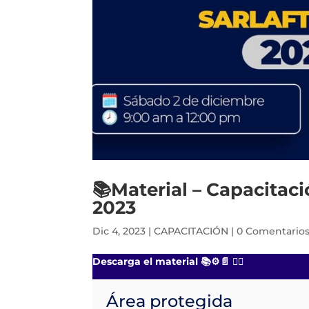
📚Material – Capacitac
2023
Dic 4, 2023
|
CAPACITACIÓN
|
0 Comentario
Descarga el material 📚⚙️📄 👇🏻
Área protegida