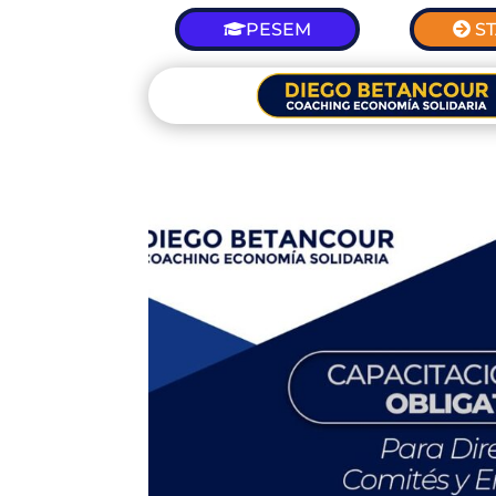
PESEM
S