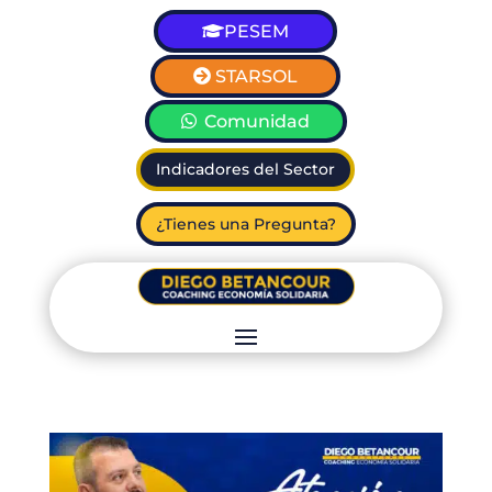
PESEM
STARSOL
Comunidad
Indicadores del Sector
¿Tienes una Pregunta?