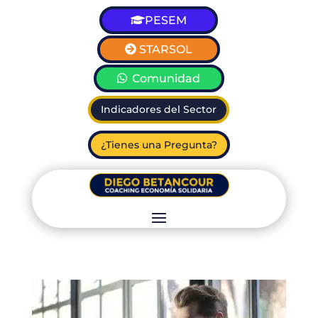
PESEM
STARSOL
Comunidad
Indicadores del Sector
¿Tienes una Pregunta?