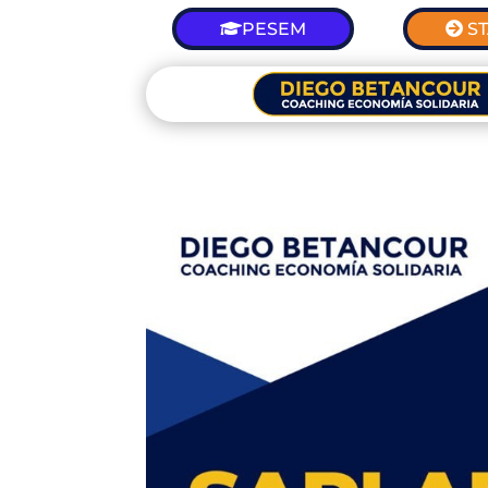
PESEM
S