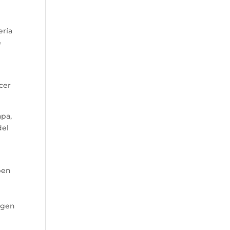
ería
e
cer
apa,
del
eben
rigen