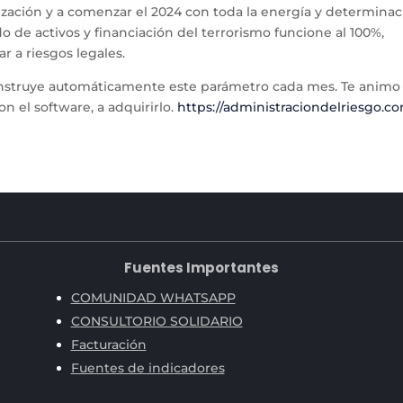
nización y a comenzar el 2024 con toda la energía y determina
 de activos y financiación del terrorismo funcione al 100%,
r a riesgos legales.
nstruye automáticamente este parámetro cada mes. Te animo
on el software, a adquirirlo.
https://administraciondelriesgo.c
Fuentes Importantes
COMUNIDAD WHATSAPP
CONSULTORIO SOLIDARIO
Facturación
Fuentes de indicadores