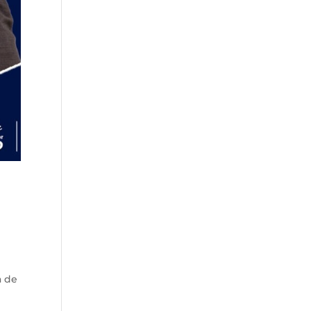
s
a de