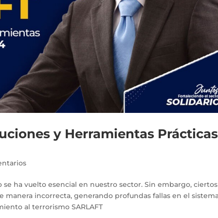
uciones y Herramientas Práctica
ntarios
 se ha vuelto esencial en nuestro sector. Sin embargo, ciertos
e manera incorrecta, generando profundas fallas en el sistem
amiento al terrorismo SARLAFT