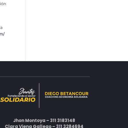
ción
 a
om/
Jhon Montoya – 311 3183148
Clara Viena Gallego – 311 3284694