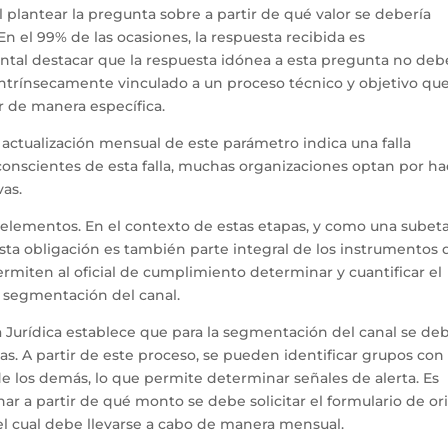
 plantear la pregunta sobre a partir de qué valor se debería
 En el 99% de las ocasiones, la respuesta recibida es
al destacar que la respuesta idónea a esta pregunta no deb
intrínsecamente vinculado a un proceso técnico y objetivo qu
r de manera específica.
 de actualización mensual de este parámetro indica una falla
 conscientes de esta falla, muchas organizaciones optan por ha
vas.
 elementos. En el contexto de estas etapas, y como una subet
sta obligación es también parte integral de los instrumentos 
rmiten al oficial de cumplimiento determinar y cuantificar el
a segmentación del canal.
sica Jurídica establece que para la segmentación del canal se d
cas. A partir de este proceso, se pueden identificar grupos con
de los demás, lo que permite determinar señales de alerta. Es
ar a partir de qué monto se debe solicitar el formulario de o
 el cual debe llevarse a cabo de manera mensual.