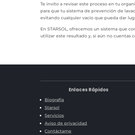
Te invito a revisar este proceso en tu orga
para que tu sistema de prevención de lavado
evitando cualquier vacío que pueda dar luga
En STARSOL, ofrecemos un sistema que co
utilizar este resultado y, si aún no cuentas c
Enlaces Rápidos
Biografía
Starsol
Servicios
Aviso de privacidad
Contáctame