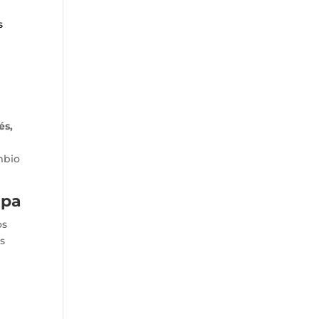
s
e
és,
mbio
upa
os
s