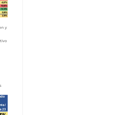
en y
tivo
s