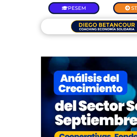
PESEM
S