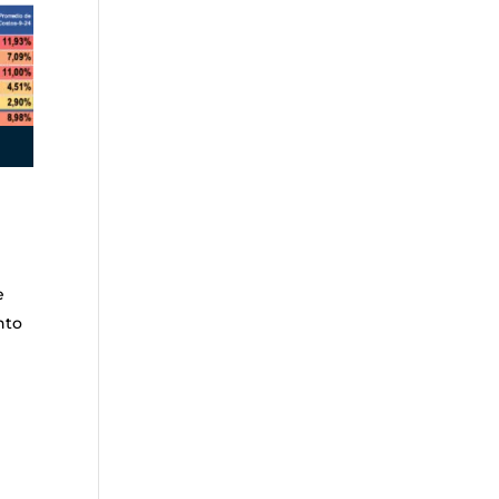
e
nto