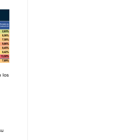
 los
su