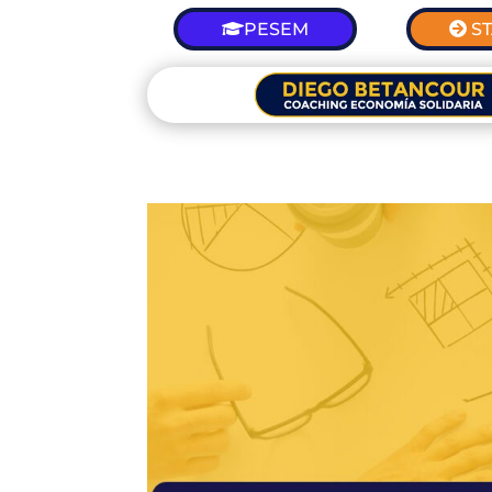
PESEM
S