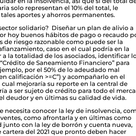
idar en la insolvencia, así que si del total d
ria solo representan el 10% del total, le
 tales aportes y ahorros permanentes.
sector solidario? Diseñar un plan de alivio a
or hoy buenos hábitos de pago o recaudo p
as de riesgo razonable como puede ser la
fianzamiento, caso en el cual podría en la
a la totalidad de los asociados, identificar l
 “Crédito de Saneamiento Financiero” para
ejemplo, por el 50% de lo adeudado mal
en calificación >=C”) y acompañarlo en el
cual mejoraría su reporte en la central de
ría a ser sujeto de crédito para todo el merc
el deudor y en últimas su calidad de vida.
e necesita conocer la ley de insolvencia, co
olventes, como afrontarla y en últimas como
 junto con la ley de borrón y cuenta nueva,
de cartera del 2021 que pronto deben hacer