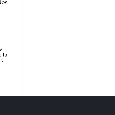
dos
s
 la
s.