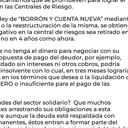
ecanismos que se promueven para lograr el
 las Centrales de Riesgo.
a ley de “BORRÓN Y CUENTA NUEVA” median
 o la reestructuración de la misma, se obtie
ativo en la central de riesgos sea retirado e
 no en 4 años como ahora.
e no tenga el dinero para negociar con su
ropuesta de pago del deudor, por ejemplo,
dado sin intereses ni otros cobros, podría
 insolvente con lo cual, en tres meses lograrí
en los términos que desea o la liquidación 
ERO o insuficiente para el pago de las
idades del sector solidario? Que muchos
es arrastrando sus obligaciones a esta
ive aunque la deuda esté respaldada con
manentes, éstos entran a formar parte del