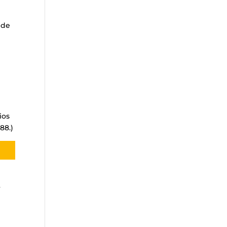
 de
ios
88.)
e