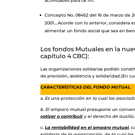
actividades para tal fin.”
Concepto No. 08452 del 16 de marzo de 20
2001….Acorde con lo anterior, considera es
alimentar un fondo social que sea en bene
Los fondos Mutuales en la nuev
capítulo 4 CBC):
Las organizaciones solidarias podrán consti
de previsión, asistencia y solidaridad.(En c
CARACTERÍSTICAS DEL FONDO MUTUAL
:
a.
Es una protección en la cual los asoci
b. El amparo mutual presupone un conven
cotizar o contribuir
y el derecho de auxilio.
c.
La rentabilidad en el amparo mutual
, 
solidaria de la organización, de la cual 