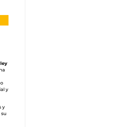
 ley
una
lo
al y
s y
 su