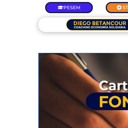
PESEM
S