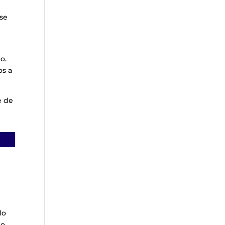
 se
o.
os a
e de
do
to