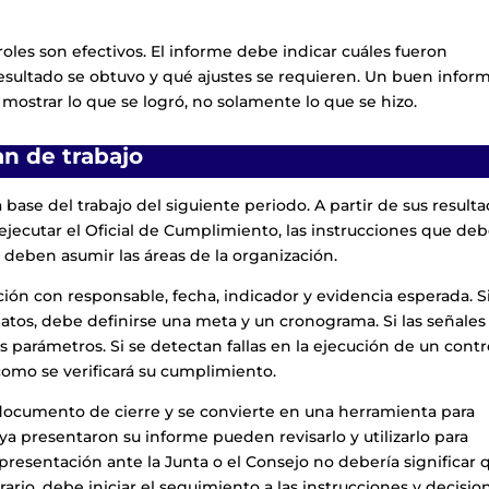
oles son efectivos. El informe debe indicar cuáles fueron
resultado se obtuvo y qué ajustes se requieren. Un buen infor
mostrar lo que se logró, no solamente lo que se hizo.
an de trabajo
 base del trabajo del siguiente periodo. A partir de sus result
ejecutar el Oficial de Cumplimiento, las instrucciones que de
deben asumir las áreas de la organización.
ión con responsable, fecha, indicador y evidencia esperada. S
datos, debe definirse una meta y un cronograma. Si las señales
s parámetros. Si se detectan fallas en la ejecución de un contr
como se verificará su cumplimiento.
 documento de cierre y se convierte en una herramienta para
 ya presentaron su informe pueden revisarlo y utilizarlo para
presentación ante la Junta o el Consejo no debería significar 
rio, debe iniciar el seguimiento a las instrucciones y decisio