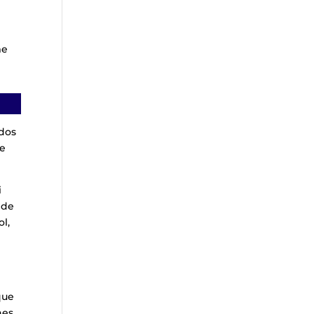
me
ados
be
i
 de
ol,
que
nes