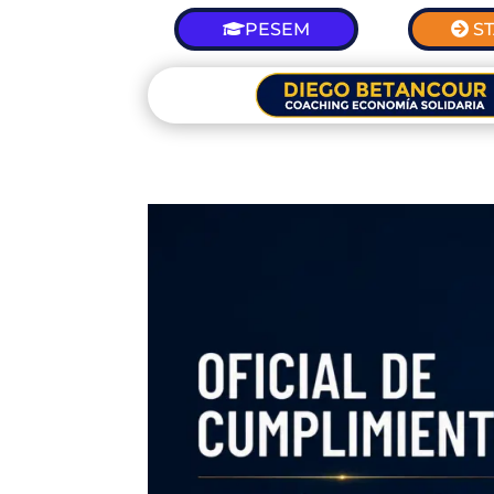
PESEM
S