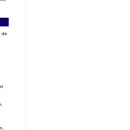
y de
el
,
n.