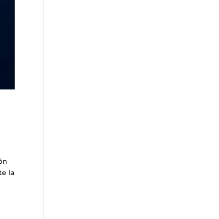
ión
e la