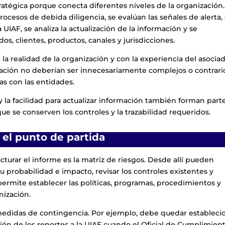
ratégica porque conecta diferentes niveles de la organización.
rocesos de debida diligencia, se evalúan las señales de alerta,
 UIAF, se analiza la actualización de la información y se
os, clientes, productos, canales y jurisdicciones.
la realidad de la organización y con la experiencia del asociad
lación no deberían ser innecesariamente complejos o contrari
as con las entidades.
s y la facilidad para actualizar información también forman part
e se conserven los controles y la trazabilidad requeridos.
 el punto de partida
turar el informe es la matriz de riesgos. Desde allí pueden
 su probabilidad e impacto, revisar los controles existentes y
 permite establecer las políticas, programas, procedimientos y
nización.
e medidas de contingencia. Por ejemplo, debe quedar estableci
ión de los reportes a la UIAF cuando el Oficial de Cumplimien