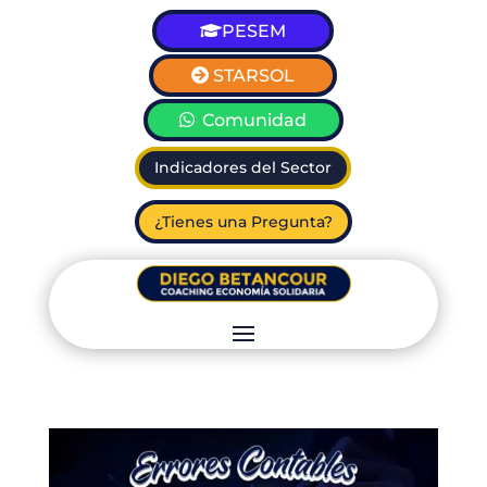
PESEM
STARSOL
Comunidad
Indicadores del Sector
¿Tienes una Pregunta?