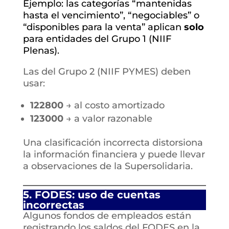
Ejemplo: las categorías “mantenidas
hasta el vencimiento”, “negociables” o
“disponibles para la venta” aplican
solo
para entidades del Grupo 1 (NIIF
Plenas).
Las del Grupo 2 (NIIF PYMES) deben
usar:
122800
→ al costo amortizado
123000
→ a valor razonable
Una clasificación incorrecta distorsiona
la información financiera y puede llevar
a observaciones de la Supersolidaria.
5. FODES: uso de cuentas
incorrectas
Algunos fondos de empleados están
registrando los saldos del FODES en la