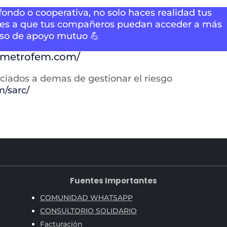
fondo o cooperativa, no solo haces realidad tus
yes a que tus compañeros puedan acceder a más
uoso de apoyo mutuo 💪
.metrofem.com/
sociados a demas de gestionar el riesgo
m/sarc/
Fuentes Importantes
COMUNIDAD WHATSAPP
CONSULTORIO SOLIDARIO
Facturación