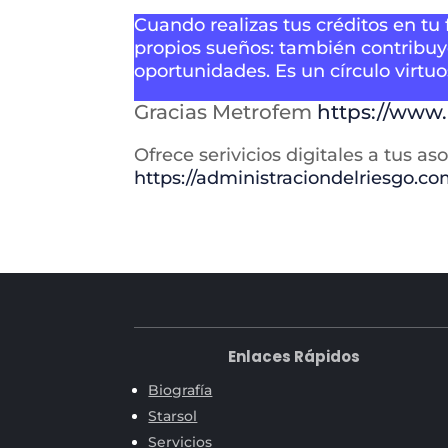
Cuando realizas tus créditos en tu 
propios sueños: también contribu
oportunidades. Es un círculo virt
Gracias Metrofem
https://www
Ofrece serivicios digitales a tus a
https://administraciondelriesgo.co
Enlaces Rápidos
Biografía
Starsol
Servicios