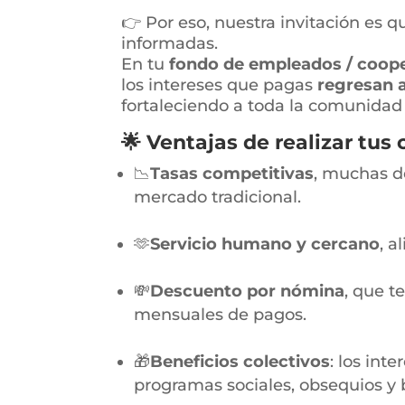
👉 Por eso, nuestra invitación es
informadas.
En tu
fondo de empleados / coope
los intereses que pagas
regresan a
fortaleciendo a toda la comunidad
🌟
Ventajas de realizar tus 
📉
Tasas competitivas
, muchas d
mercado tradicional.
🫶
Servicio humano y cercano
, a
💸
Descuento por nómina
, que t
mensuales de pagos.
🎁
Beneficios colectivos
: los int
programas sociales, obsequios y b