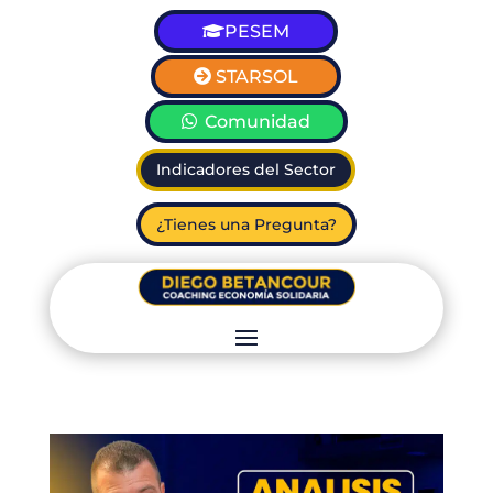
PESEM
STARSOL
Comunidad
Indicadores del Sector
¿Tienes una Pregunta?