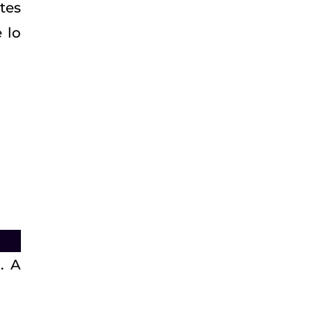
tes
 lo
. A