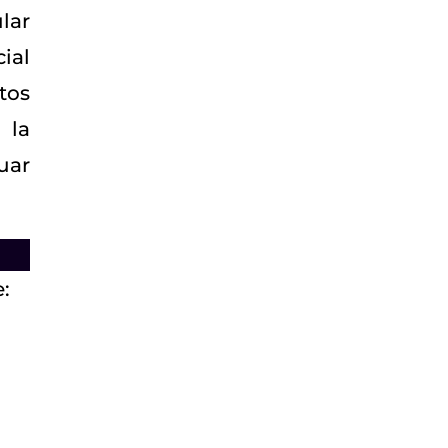
lar
ial
tos
 la
uar
e: