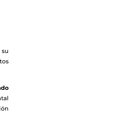
 su
tos
ado
tal
ión