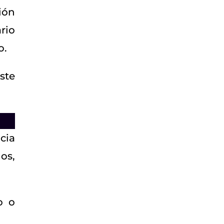
ión
rio
o.
ste
cia
os,
o o