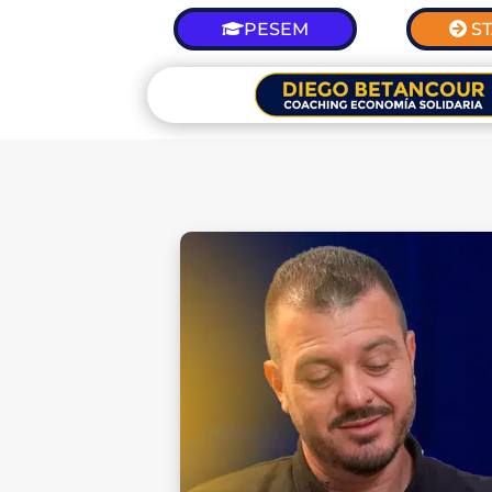
PESEM
S