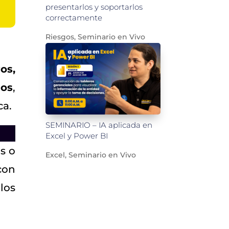
presentarlos y soportarlos
correctamente
Riesgos
,
Seminario en Vivo
os,
ios
,
ca.
SEMINARIO – IA aplicada en
Excel y Power BI
s o
Excel
,
Seminario en Vivo
con
los