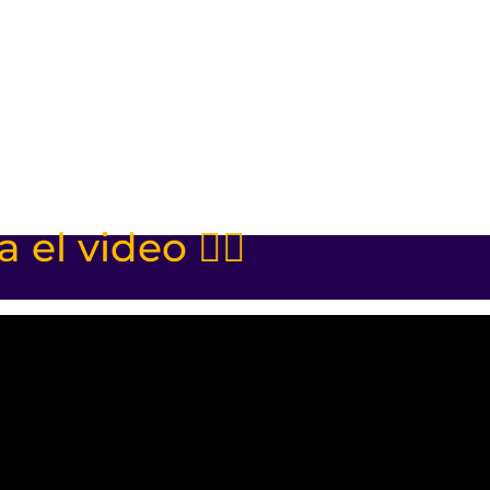
a el video 👇🏻