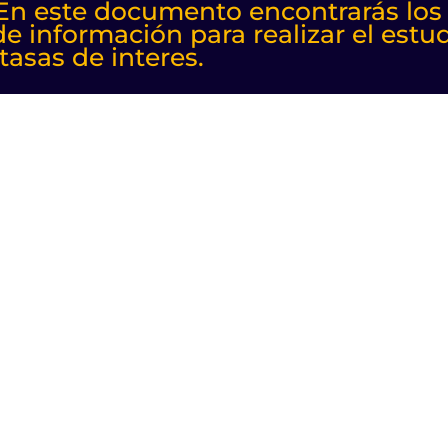
 En este documento encontrarás los
de información para realizar el estu
tasas de interes.