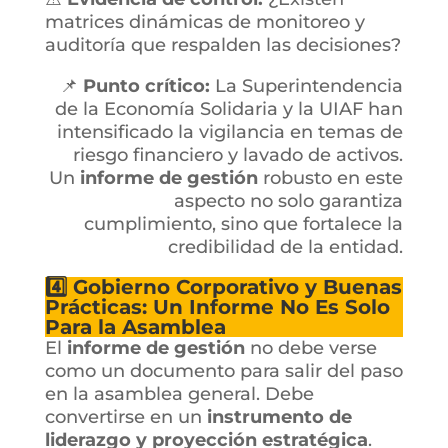
matrices dinámicas de monitoreo y
auditoría que respalden las decisiones?
📌
Punto crítico:
La Superintendencia
de la Economía Solidaria y la UIAF han
intensificado la vigilancia en temas de
riesgo financiero y lavado de activos.
Un
informe de gestión
robusto en este
aspecto no solo garantiza
cumplimiento, sino que fortalece la
credibilidad de la entidad.
4️⃣ Gobierno Corporativo y Buenas
Prácticas: Un Informe No Es Solo
Para la Asamblea
El
informe de gestión
no debe verse
como un documento para salir del paso
en la asamblea general. Debe
convertirse en un
instrumento de
liderazgo y proyección estratégica
.