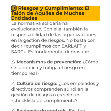
3️⃣ Riesgos y Cumplimiento: El
Talón de Aquiles de Muchas
Entidades
La normativa solidaria ha
evolucionado. Con ella, también la
responsabilidad de las organizaciones
en la gestión de riesgos. No basta con
decir «cumplimos con SARLAFT y
SARC». Es fundamental demostrar:
⚠️
Mecanismos de prevención:
¿Cómo
se identifica y mitiga el riesgo en
tiempo real?
⚠️
Cultura de riesgo:
¿Los empleados y
directivos comprenden su rol en la
gestión de riesgos o es solo un
«checklist» de cumplimiento?
⚠️
Evidencia de control:
¿Existen