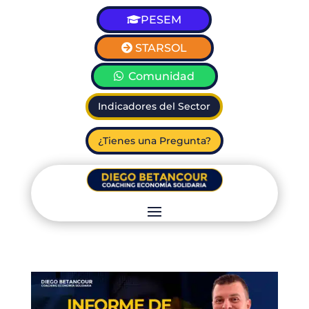
PESEM
STARSOL
Comunidad
Indicadores del Sector
¿Tienes una Pregunta?