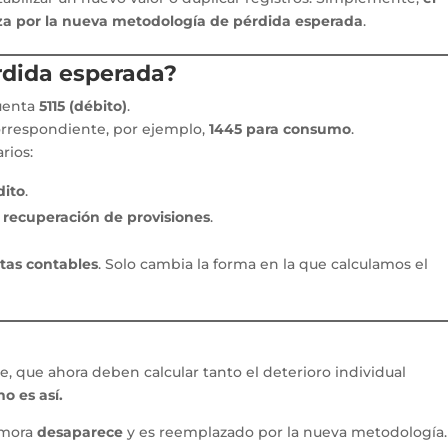
za por la nueva metodología de pérdida esperada
.
rdida esperada?
cuenta
5115 (débito)
.
orrespondiente, por ejemplo,
1445 para consumo
.
rios:
dito
.
o
recuperación de provisiones
.
tas contables
. Solo cambia la forma en la que calculamos el
 que ahora deben calcular tanto el deterioro individual
no es así.
e mora
desaparece
y es reemplazado por la nueva metodología.