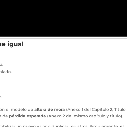
ue igual
a.
iado.
o
.
 con el modelo de
altura de mora
(Anexo 1 del Capítulo 2, Título 
ía de
pérdida esperada
(Anexo 2 del mismo capítulo y título).
bilizar un nuevo valor o duplicar registros. Simplemente,
el