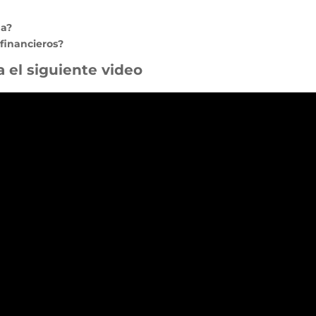
da?
financieros?
a el siguiente video