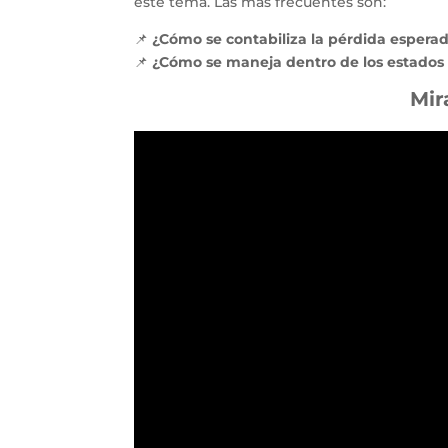
este tema. Las más frecuentes son:
📌
¿Cómo se contabiliza la pérdida espera
📌
¿Cómo se maneja dentro de los estados 
Mir