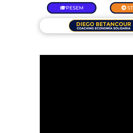
PESEM
S