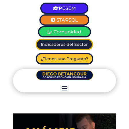
PESEM
STARSOL
Comunidad
Indicadores del Sector
¿Tienes una Pregunta?