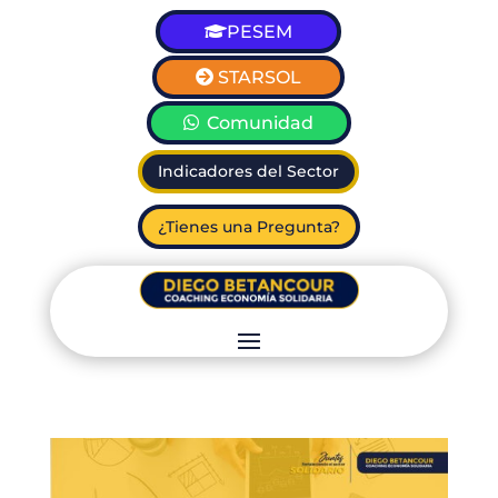
PESEM
STARSOL
Comunidad
Indicadores del Sector
¿Tienes una Pregunta?