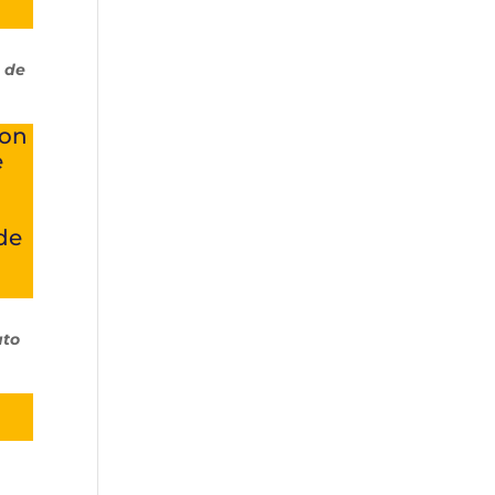
o de
con
e
de
ato