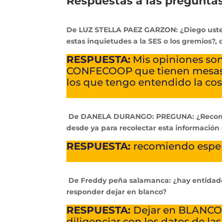
Respuestas a las preguntas
De LUZ STELLA PAEZ GARZON: ¿Diego usted
estas inquietudes a la SES o los gremios?
RESPUESTA:
Mis opiniones son
CONFECOOP que tienen mesas té
los que tengo entendido la co
De DANELA DURANGO: PREGUNA: ¿Recomien
desde ya para recolectar esta información
RESPUESTA:
recomiendo esper
De Freddy peña salamanca: ¿hay entidades
responder dejar en blanco?
RESPUESTA:
Dejar en BLANCO 
diligenciar con los datos de l