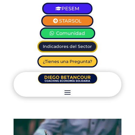
PESEM
STARSOL
Comunidad
Indicadores del Sector
¿Tienes una Pregunta?