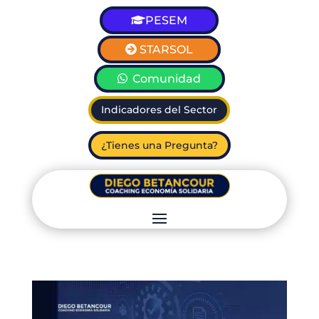
PESEM
STARSOL
Comunidad
Indicadores del Sector
¿Tienes una Pregunta?