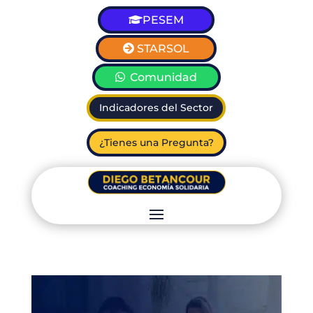
PESEM
STARSOL
Comunidad
Indicadores del Sector
¿Tienes una Pregunta?