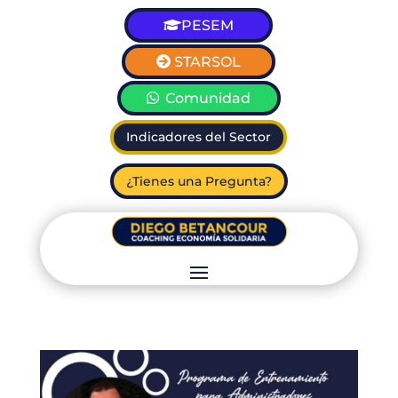
PESEM
STARSOL
Comunidad
Indicadores del Sector
¿Tienes una Pregunta?