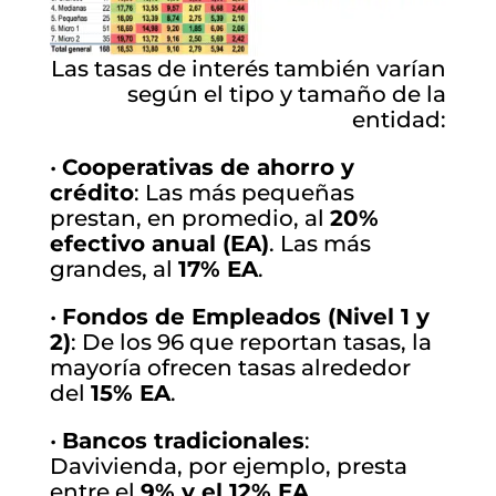
Las tasas de interés también varían
según el tipo y tamaño de la
entidad:
•
Cooperativas de ahorro y
crédito
: Las más pequeñas
prestan, en promedio, al
20%
efectivo anual (EA)
. Las más
grandes, al
17% EA
.
•
Fondos de Empleados (Nivel 1 y
2)
: De los 96 que reportan tasas, la
mayoría ofrecen tasas alrededor
del
15% EA
.
•
Bancos tradicionales
:
Davivienda, por ejemplo, presta
entre el
9% y el 12% EA
,