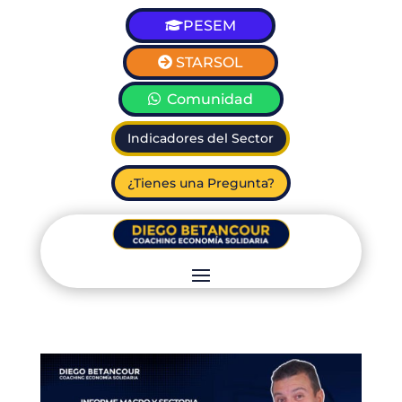
PESEM
STARSOL
Comunidad
Indicadores del Sector
¿Tienes una Pregunta?