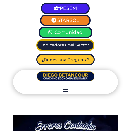
PESEM
STARSOL
Comunidad
Indicadores del Sector
¿Tienes una Pregunta?