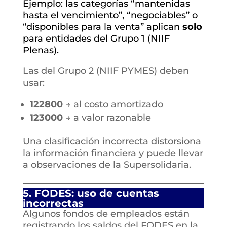
Ejemplo: las categorías “mantenidas
hasta el vencimiento”, “negociables” o
“disponibles para la venta” aplican
solo
para entidades del Grupo 1 (NIIF
Plenas).
Las del Grupo 2 (NIIF PYMES) deben
usar:
122800
→ al costo amortizado
123000
→ a valor razonable
Una clasificación incorrecta distorsiona
la información financiera y puede llevar
a observaciones de la Supersolidaria.
5. FODES: uso de cuentas
incorrectas
Algunos fondos de empleados están
registrando los saldos del FODES en la