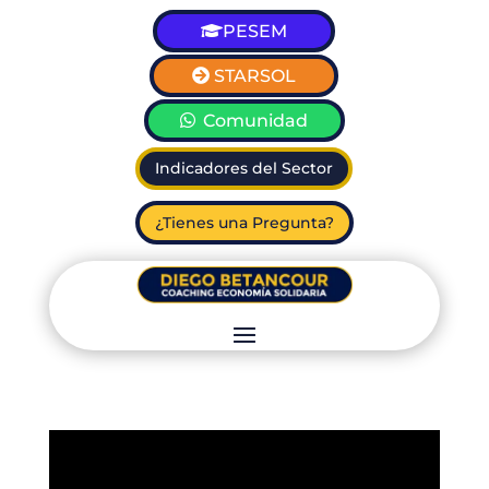
PESEM
STARSOL
Comunidad
Indicadores del Sector
¿Tienes una Pregunta?