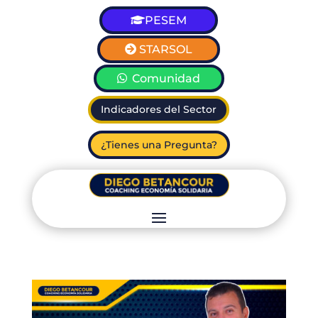
PESEM
STARSOL
Comunidad
Indicadores del Sector
¿Tienes una Pregunta?