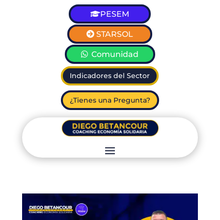
PESEM
STARSOL
Comunidad
Indicadores del Sector
¿Tienes una Pregunta?