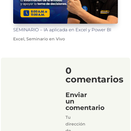
SEMINARIO – IA aplicada en Excel y Power BI
Excel
,
Seminario en Vivo
0
comentarios
Enviar
un
comentario
Tu
dirección
de